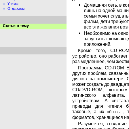
Учимся
Домашняя сеть, в к
Отдыхаем
лишь на одной машин
семьи хочет слушать 
фильм, дети требуют
Статьи в тему
все эти желания воз
Необходимо на одно
запустить с компакт-
приложений.
Кроме того, CD-RO
устройство, оно работает
раз медленнее, чем жестк
Программа CD-ROM Emu
других проблем, связанны
дисков на компьютере. 
может создать до двадцат
CD/DVD-ROM, которым
латинского алфавита
устройствам. А «встав
приводы для чтения бу
таковые, а их
, 
образы
форматов, хранящиеся на
Разумеется, создание