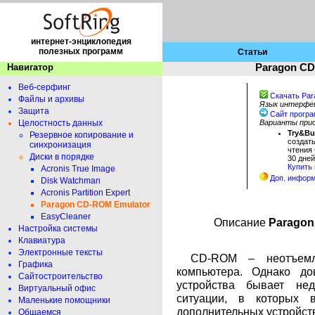
интернет-энциклопедия
полезных программ
Статьи
Навигатор
Paragon CD
Веб-серфинг
Скачать Pa
Файлы и архивы
Язык интерфе
Защита
Сайт прогр
Целостность данных
Варианты при
Try&B
Резервное копирование и
создат
синхронизация
чтения 
Диски в порядке
30 дней
Купить
Acronis True Image
Доп. инфор
Disk Watchman
Acronis Partition Expert
Paragon CD-ROM Emulator
EasyCleaner
Описание
Paragon
Настройка системы
Клавиатура
Электронные тексты
CD-ROM – неотъемл
Графика
компьютера. Однако до
Сайтостроительство
устройства бывает не
Виртуальный офис
ситуации, в которых в
Маленькие помощники
дополнительных устройств
Общаемся