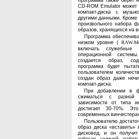
программа также берет 
CD-ROM Emulator может 
компакт-диска с музы
другими данными. Кроме т
произвольного набора ф
образов, хранящихся на в
Программа обеспечива
низком уровне (
RAW-M
включать служебные 
операционной системы
создается образ, со
программа будет пытат
пользователем количест
создан образ даже неч
компакт-диска.
При добавлении в ф
сжиматься с разной 
зависимости от типа и
достигает 30-70%. Эт
современных винчестерах
Пользователю достаточ
образ диска «вставить» 
дисковод, и он получи
избегая шумной рабо