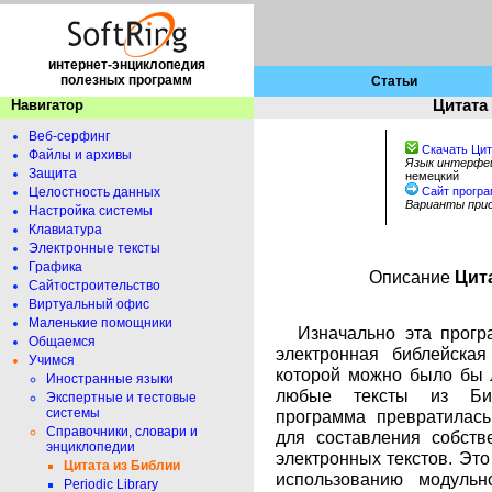
интернет-энциклопедия
полезных программ
Статьи
Навигатор
Цитата
Веб-серфинг
Скачать Цит
Файлы и архивы
Язык интерфе
Защита
немецкий
Целостность данных
Сайт прогр
Варианты при
Настройка системы
Клавиатура
Электронные тексты
Графика
Описание
Цита
Сайтостроительство
Виртуальный офис
Маленькие помощники
Изначально эта прогр
Общаемся
электронная библейска
Учимся
которой можно было бы л
Иностранные языки
любые тексты из Биб
Экспертные и тестовые
системы
программа превратилась
Справочники, словари и
для составления собств
энциклопедии
электронных текстов. Эт
Цитата из Библии
использованию модульн
Periodic Library