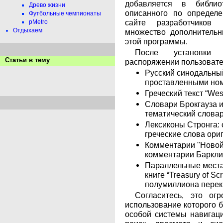
добавляется в библио
Древо жизни
описанного по определе
Футбольные чемпионаты
сайте разработчиков
pMetro
Отдыхаем
множество дополнительн
этой программы.
После установки 
Статьи в тему
распоряжении пользовате
Русский синодальный
проставленными ном
Греческий текст “West
Словари Брокгауза и
тематический словар
Лексиконы Стронга: 
греческие слова ори
Комментарии "Новой
комментарии Баркли 
Параллельные места
книге “Treasury of Sc
полумиллиона перек
Согласитесь, это ог
использование которого 
особой системы навигаци