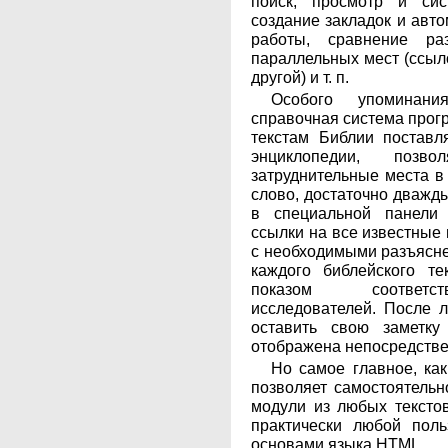
поиск, просмотр и сис
создание закладок и авт
работы, сравнение ра
параллельных мест (ссыло
другой) и т. п.
Особого упоминани
справочная система прог
текстам Библии поставл
энциклопедии, позв
затруднительные места в 
слово, достаточно дважды
в специальной панели
ссылки на все известные
с необходимыми разъясне
каждого библейского те
показом соответс
исследователей. После л
оставить свою заметку
отображена непосредствен
Но самое главное, ка
позволяет самостоятельн
модули из любых текстов
практически любой поль
основами языка HTML.